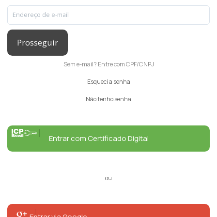
Prosseguir
Sem e-mail? Entre com CPF/CNPJ
Esqueci a senha
Não tenho senha
Entrar com Certificado Digital
ou
Entrar via Google